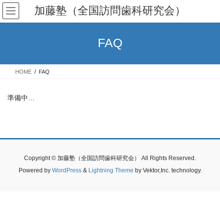
コ
ナ
加藤塾（全国訪問歯科研究会）
ン
ビ
テ
ゲ
ン
ー
FAQ
ツ
シ
へ
ョ
ス
ン
HOME
FAQ
キ
に
ッ
移
プ
動
準備中…
Copyright © 加藤塾（全国訪問歯科研究会） All Rights Reserved.
Powered by
WordPress
&
Lightning Theme
by Vektor,Inc. technology.