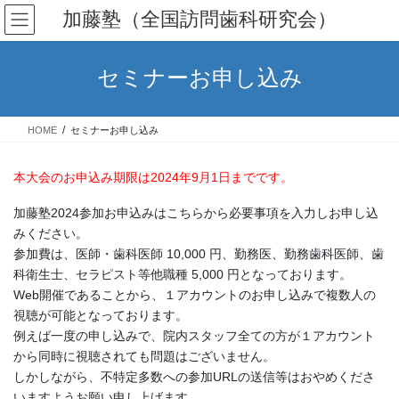
コ
ナ
加藤塾（全国訪問歯科研究会）
ン
ビ
テ
ゲ
ン
ー
セミナーお申し込み
ツ
シ
へ
ョ
ス
ン
HOME
セミナーお申し込み
キ
に
ッ
移
プ
動
本大会のお申込み期限は2024年9月1日までです。
加藤塾2024参加お申込みはこちらから必要事項を入力しお申し込
みください。
参加費は、医師・歯科医師 10,000 円、勤務医、勤務歯科医師、歯
科衛生士、セラピスト等他職種 5,000 円となっております。
Web開催であることから、１アカウントのお申し込みで複数人の
視聴が可能となっております。
例えば一度の申し込みで、院内スタッフ全ての方が１アカウント
から同時に視聴されても問題はございません。
しかしながら、不特定多数への参加URLの送信等はおやめくださ
いますようお願い申し上げます。